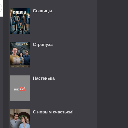
Сыщицы
Стряпуха
Настенька
С новым счастьем!