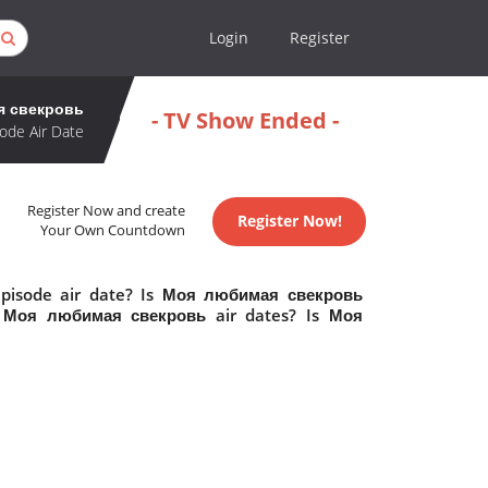
Login
Register
я свекровь
- TV Show Ended -
ode Air Date
Register Now and create
Register Now!
Your Own Countdown
pisode air date? Is Моя любимая свекровь
 Моя любимая свекровь air dates? Is Моя