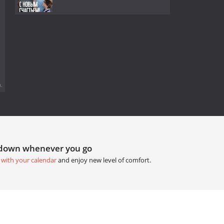
.
tdown whenever you go
 with your calendar
and enjoy new level of comfort.