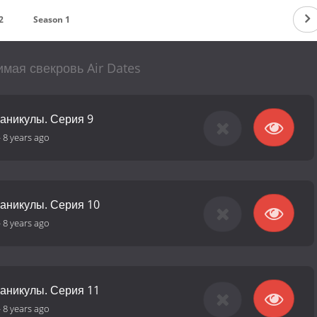
2
Season 1
мая свекровь Air Dates
каникулы. Серия 9
-
8 years ago
каникулы. Серия 10
-
8 years ago
каникулы. Серия 11
-
8 years ago