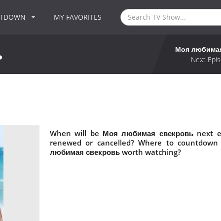
NTDOWN
MY FAVORITES
Моя любима
ь
Next Epis
When will be Моя любимая свекровь next e
renewed or cancelled? Where to countdown
любимая свекровь worth watching?