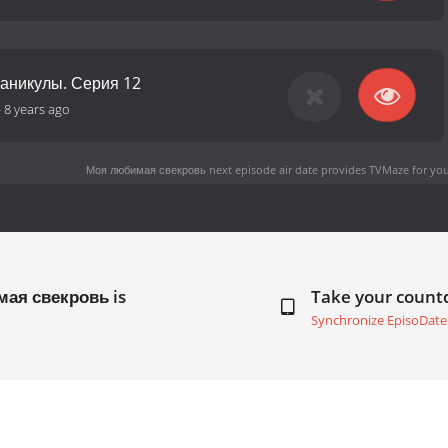
каникулы. Серия 12
-
8 years ago
Моя любимая свекровь next episode air date
provides TVMaze for you
мая свекровь is
Take your coun
Synchronize EpisoDate