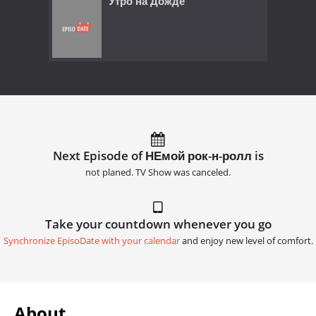
Утро на Дожде
Next Episode of НЕмой рок-н-ролл is
not planed. TV Show was canceled.
Take your countdown whenever you go
Synchronize EpisoDate with your calendar
and enjoy new level of comfort.
About