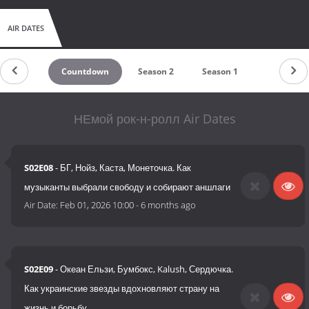
AIR DATES
Countdown
Season 2
Season 1
НЕмой рок-н-ролл Air Dates
S02E08
- БГ, Нойз, Каста, Монеточка. Как
музыканты выбрали свободу и собирают аншлаги
Air Date:
Feb 01, 2026 10:00
-
6 months ago
S02E09
- Океан Ельзи, Бумбокс, Kalush, Сердючка.
Как украинские звезды вдохновляют страну на
жизнь и борьбу