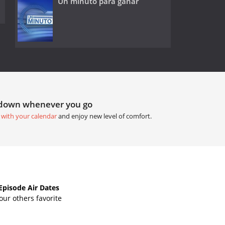
Un minuto para ganar
tdown whenever you go
 with your calendar
and enjoy new level of comfort.
Episode Air Dates
ur others favorite