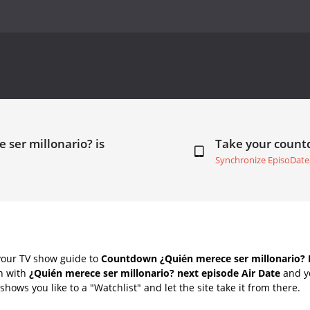
 ser millonario? is
Take your coun
Synchronize EpisoDate
your TV show guide to
Countdown ¿Quién merece ser millonario? 
ch with
¿Quién merece ser millonario? next episode Air Date
and yo
hows you like to a "Watchlist" and let the site take it from there.