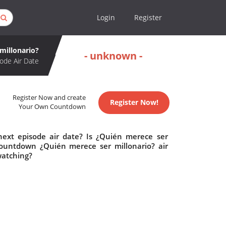
Login
Register
millonario?
- unknown -
ode Air Date
Register Now and create
Register Now!
Your Own Countdown
next episode air date? Is ¿Quién merece ser
countdown ¿Quién merece ser millonario? air
watching?