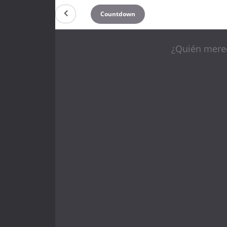
Countdown
¿Quién merec