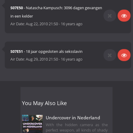
S07E50
- Natascha Kampusch: 3096 dagen gevangen
in een kelder
Air Date:
Aug 22, 2010 21:50
-
16 years ago
S07E51
- 18 jaar opgesloten als seksslavin
Air Date:
Aug 29, 2010 21:50
-
16 years ago
You May Also Like
Undercover in Nederland
With the hidden camera as the
perfect weapon, all kinds of shady