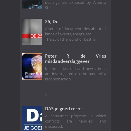
dealings are exposed by Alberto
Ste
25, De
A series of documentaries about all
kinds of events, things, etc.
The 25 of the worst or best is
Peter R. de Vries
misdaadverslaggever
In the series, old and new crimes
are investigated on the basis of a
reconstruction.
<
DAS je goed recht
A consumer program in which
conflicts are handled and
discussed.