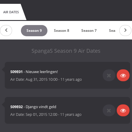
AIR DATES
eason 10
Season 9
Season 8
Season 7
Season 6
SpangaS Season 9 Air Dates
S09E01
- Nieuwe leerlingen!
Air Date:
Aug 31, 2015 10:00
-
11 years ago
S09E02
- Django vindt geld
Air Date:
Sep 01, 2015 12:00
-
11 years ago