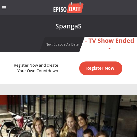
SpangaS
- TV Show Ended
Next Episode Air Date
-
Register Now and create
Register Now!
Your Own Countdown