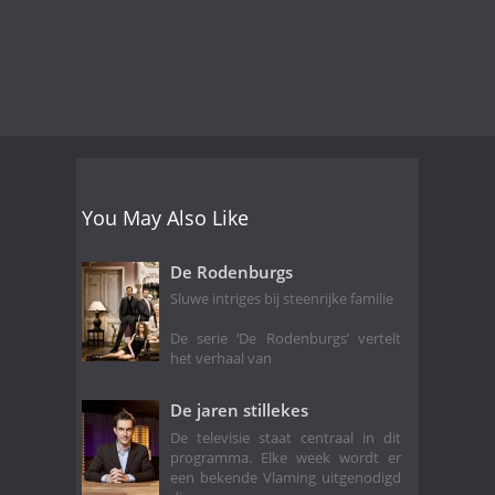
You May Also Like
De Rodenburgs
Sluwe intriges bij steenrijke familie
De serie ‘De Rodenburgs’ vertelt
het verhaal van
De jaren stillekes
De televisie staat centraal in dit
programma. Elke week wordt er
een bekende Vlaming uitgenodigd