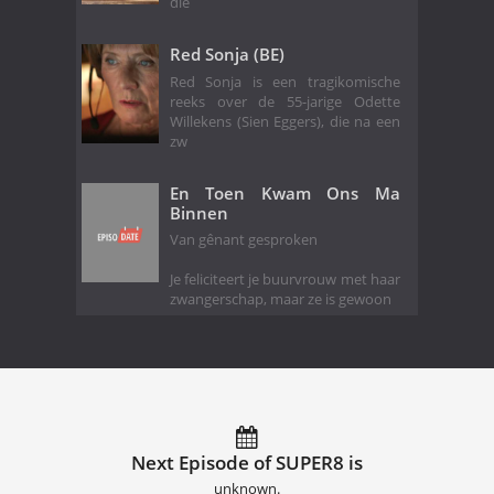
die
Red Sonja (BE)
Red Sonja is een tragikomische
reeks over de 55-jarige Odette
Willekens (Sien Eggers), die na een
zw
En Toen Kwam Ons Ma
Binnen
Van gênant gesproken
Je feliciteert je buurvrouw met haar
zwangerschap, maar ze is gewoon
Next Episode of SUPER8 is
unknown.