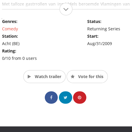
Met talloze gastrrollen van inmiddels beroemde Vlamingen van
wie vóór SUPER8 nog geen kat had gehoord – zoals Kevin
Janssens, Gène Bervoets, Benny Willems, Sam Gooris, Maaike
Genres:
Status:
Cafmeyer, Sofie Decleir, Marc Didden en Wim Helsen! (Source:
Acht)
Comedy
Returning Series
Station:
Start:
Acht (BE)
Aug/31/2009
Rating:
0/10 from 0 users
Watch trailer
Vote for this