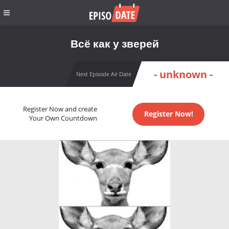
Всё как у зверей
- unknown -
Next Episode Air Date
Register Now and create
Register Now!
Your Own Countdown