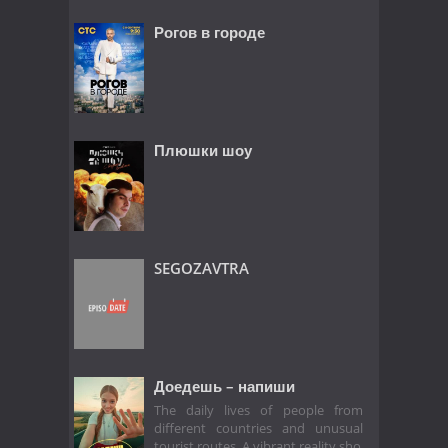
Рогов в городе
Плюшки шоу
SEGOZAVTRA
Доедешь – напиши
The daily lives of people from
different countries and unusual
tourist routes. A vibrant reality sho