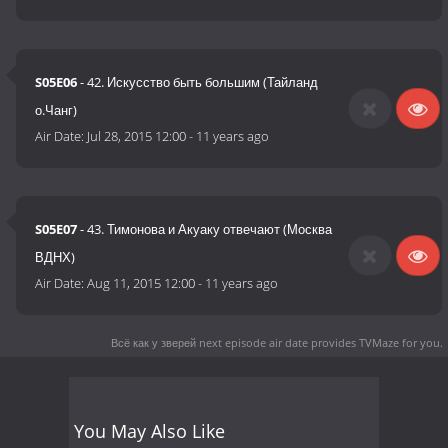
S05E06
- 42. Искусство быть большим (Тайланд
о.Чанг)
Air Date:
Jul 28, 2015 12:00
-
11 years ago
S05E07
- 43. Тимонова и Акуаку отвечают (Москва
ВДНХ)
Air Date:
Aug 11, 2015 12:00
-
11 years ago
Всё как у зверей next episode air date
provides TVMaze for you.
You May Also Like