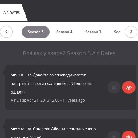
AIR DATES
Season 6
Season 5
Season 4
Season 3
Season 2
Всё как у зверей Season 5 Air Dates
S05E01
- 37. Давайте по справедливости:
альтруисты против халявщиков (Индонезия
о.Бали)
Air Date:
Apr 21, 2015 12:00
-
11 years ago
S05E02
- 38. Сам себе Айболит: самолечение у
животных (Азия)