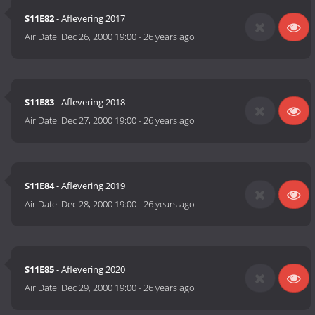
S11E82
- Aflevering 2017
Air Date:
Dec 26, 2000 19:00
-
26 years ago
S11E83
- Aflevering 2018
Air Date:
Dec 27, 2000 19:00
-
26 years ago
S11E84
- Aflevering 2019
Air Date:
Dec 28, 2000 19:00
-
26 years ago
S11E85
- Aflevering 2020
Air Date:
Dec 29, 2000 19:00
-
26 years ago