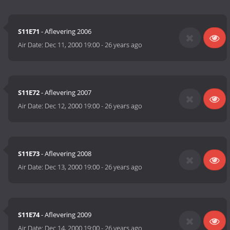
S11E71
- Aflevering 2006
Air Date:
Dec 11, 2000 19:00
-
26 years ago
S11E72
- Aflevering 2007
Air Date:
Dec 12, 2000 19:00
-
26 years ago
S11E73
- Aflevering 2008
Air Date:
Dec 13, 2000 19:00
-
26 years ago
S11E74
- Aflevering 2009
Air Date:
Dec 14, 2000 19:00
-
26 years ago