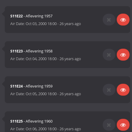
S11E22
- Aflevering 1957
Air Date:
Oct 03, 2000 18:00
-
26 years ago
S11E23
- Aflevering 1958
Air Date:
Oct 04, 2000 18:00
-
26 years ago
S11E24
- Aflevering 1959
Air Date:
Oct 05, 2000 18:00
-
26 years ago
S11E25
- Aflevering 1960
Air Date:
Oct 06, 2000 18:00
-
26 years ago