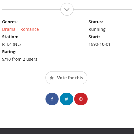
Genres:
Status:
Drama
|
Romance
Running
Station:
Start:
RTL4 (NL)
1990-10-01
Rating:
9/10 from 2 users
Vote for this