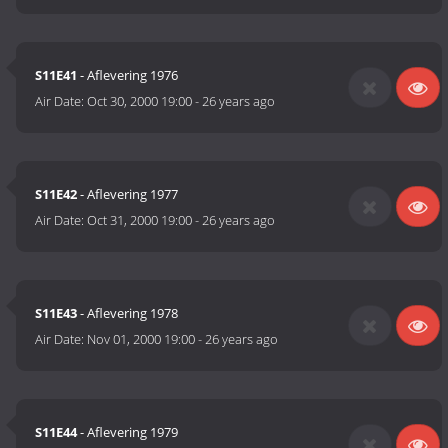
S11E41
- Aflevering 1976
Air Date:
Oct 30, 2000 19:00
-
26 years ago
S11E42
- Aflevering 1977
Air Date:
Oct 31, 2000 19:00
-
26 years ago
S11E43
- Aflevering 1978
Air Date:
Nov 01, 2000 19:00
-
26 years ago
S11E44
- Aflevering 1979