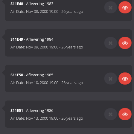
S11E48
- Aflevering 1983
Air Date:
Nov 08, 2000 19:00
-
26 years ago
S11E49
- Aflevering 1984
Air Date:
Nov 09, 2000 19:00
-
26 years ago
S11E50
- Aflevering 1985
Air Date:
Nov 10, 2000 19:00
-
26 years ago
S11E51
- Aflevering 1986
Air Date:
Nov 13, 2000 19:00
-
26 years ago