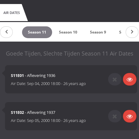
AIR DATES
eason 12
Season 11
Season 10
Season 9
Season 8
Goede Tijden, Slechte Tijden Season 11 Air Dates
S11E01
- Aflevering 1936
Air Date:
Sep 04, 2000 18:00
-
26 years ago
S11E02
- Aflevering 1937
Air Date:
Sep 05, 2000 18:00
-
26 years ago