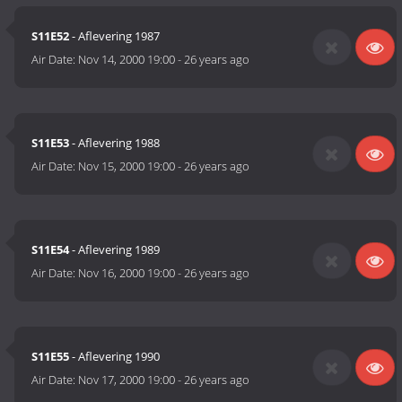
S11E52
- Aflevering 1987
Air Date:
Nov 14, 2000 19:00
-
26 years ago
S11E53
- Aflevering 1988
Air Date:
Nov 15, 2000 19:00
-
26 years ago
S11E54
- Aflevering 1989
Air Date:
Nov 16, 2000 19:00
-
26 years ago
S11E55
- Aflevering 1990
Air Date:
Nov 17, 2000 19:00
-
26 years ago