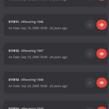
S11E11
- Aflevering 1946
Air Date:
Sep 18, 2000 18:00
-
26 years ago
S11E12
- Aflevering 1947
Air Date:
Sep 19, 2000 18:00
-
26 years ago
S11E13
- Aflevering 1948
Air Date:
Sep 20, 2000 18:00
-
26 years ago
S11E14
- Aflevering 1949