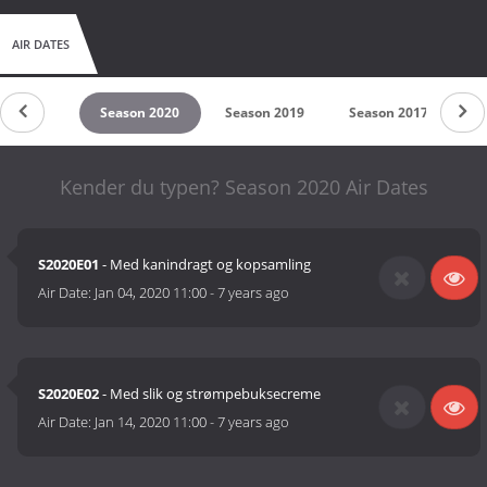
AIR DATES
son 2021
Season 2020
Season 2019
Season 2017
S
Kender du typen? Season 2020 Air Dates
S2020E01
- Med kanindragt og kopsamling
Air Date:
Jan 04, 2020 11:00
-
7 years ago
S2020E02
- Med slik og strømpebuksecreme
Air Date:
Jan 14, 2020 11:00
-
7 years ago