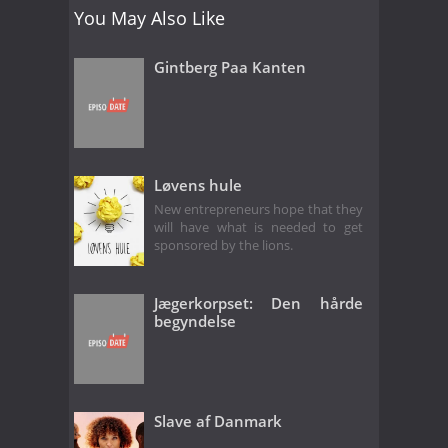
You May Also Like
Gintberg Paa Kanten
Løvens hule
New entrepreneurs hope that they
will have what is needed to get
sponsored by the lions.
Jægerkorpset: Den hårde
begyndelse
Slave af Danmark