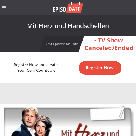
Mit Herz und Handschellen
- TV Show
Next Episode Air Date
Canceled/Ended
-
Register Now and create
Register Now!
Your Own Countdown