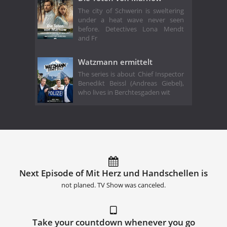
The city of Schwerin is sweltering
under a heat wave never seen
before. Detectives Lona Mendt
and Fr
Watzmann ermittelt
The series is about Chief Inspector
Benedikt Beissl (Andreas Giebel),
who lives in Berchtesgaden wit
Next Episode of Mit Herz und Handschellen is
not planed. TV Show was canceled.
Take your countdown whenever you go