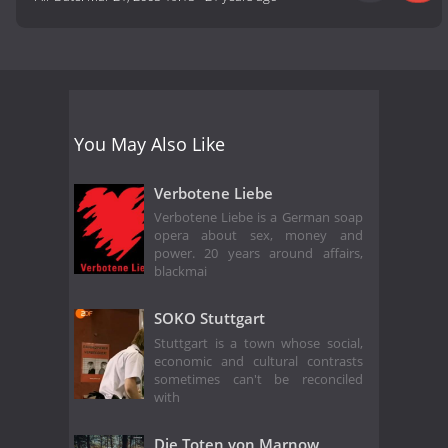
You May Also Like
Verbotene Liebe
Verbotene Liebe is a German soap
opera about sex, money and
power. 20 years around affairs,
blackmai
SOKO Stuttgart
Stuttgart is a town whose social,
economic and cultural contrasts
sometimes can't be reconciled
with
Die Toten von Marnow