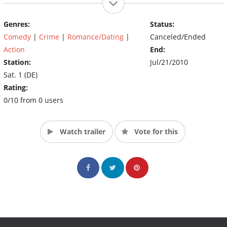
Nina hingegen ist äußerst ehrgeizig, sehr direkt, launisch, aber
durchaus auch humorvoll. Eine brillante Mischung aus
Genres:
Status:
Eigenschaften, die das Ermittler-Duo bei der Verbrecherjagd
Comedy
|
Crime
|
Romance/Dating
|
Canceled/Ended
unschlagbar macht. (Source: Sat.1)
Action
End:
Station:
Jul/21/2010
Sat. 1 (DE)
Rating:
0/10 from 0 users
Watch trailer
Vote for this