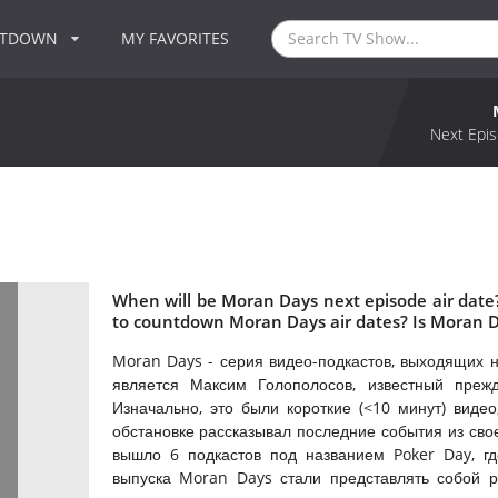
NTDOWN
MY FAVORITES
Next Epis
When will be Moran Days next episode air dat
to countdown Moran Days air dates? Is Moran 
Moran Days - серия видео-подкастов, выходящих н
является Максим Голополосов, известный преж
Изначально, это были короткие (<10 минут) вид
обстановке рассказывал последние события из сво
вышло 6 подкастов под названием Poker Day, г
выпуска Moran Days стали представлять собой р