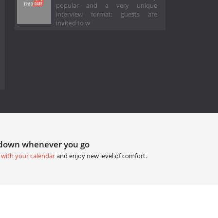
popular and a very unique
interview format: guests are
invited to w
tdown whenever you go
 with your calendar
and enjoy new level of comfort.