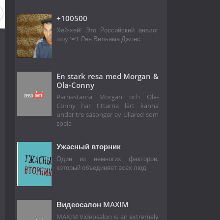
+100500
Хей-хей! Это Российский аналог
шоу '=3' Рея Вильяма Джонс
En stark resa med Morgan &
Ola-Conny
Parhästarna Morgan och Ola-
Conny har tittarna lärt känna
under tre säsonger av Ullared som
spela
Ужасный вторник
Один из немногих факторов,
который объединяет всех люд
Видеосалон MAXIM
MAXIM Videosalon is an extremely