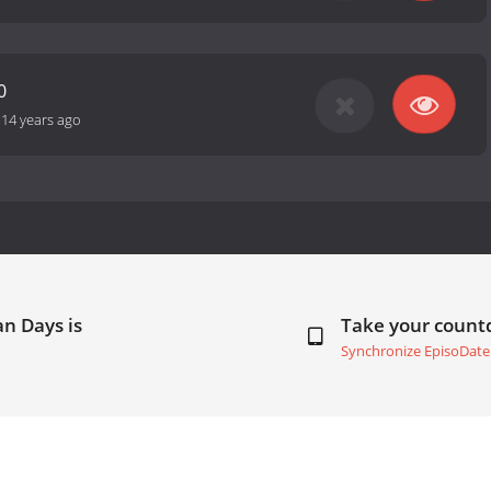
0
-
14 years ago
n Days is
Take your coun
Synchronize EpisoDate