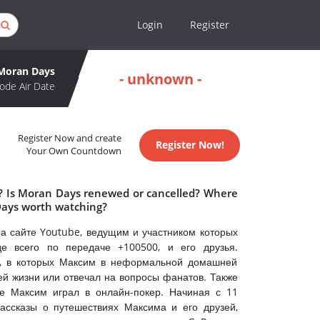
Login
Register
Moran Days
- unknown -
ode Air Date
Register Now and create
Register Now!
Your Own Countdown
e? Is Moran Days renewed or cancelled? Where
Days worth watching?
а сайте Youtube, ведущим и участником которых
де всего по передаче +100500, и его друзья.
ео, в которых Максим в неформальной домашней
ей жизни или отвечал на вопросы фанатов. Также
де Максим играл в онлайн-покер. Начиная с 11
ассказы о путешествиях Максима и его друзей,