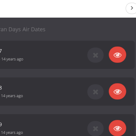
an Days Air Dates
7
-
14 years ago
8
-
14 years ago
9
-
14 years ago