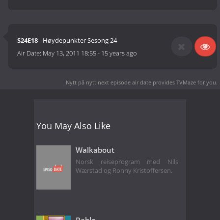
S24E18
- Høydepunkter Sesong 24
Air Date:
May 13, 2011 18:55
-
15 years ago
Nytt på nytt next episode air date
provides TVMaze for you.
You May Also Like
Walkabout
Norsk reiseprogram med Nils
Wærstad og Ronny Kristoffersen.