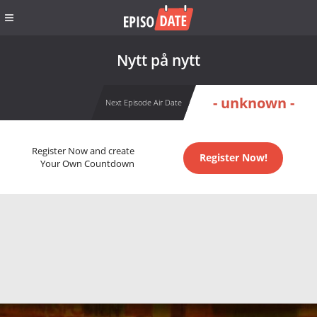
Nytt på nytt
- unknown -
Next Episode Air Date
Register Now and create
Register Now!
Your Own Countdown