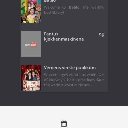
Bablo
Welcome to
Bablo
, the world's
best library!
Fantus og
kjøkkenmaskinene
Verdens verste publikum
Who emerges victorious when five
of Norway's best comedians face
the world's worst audience?