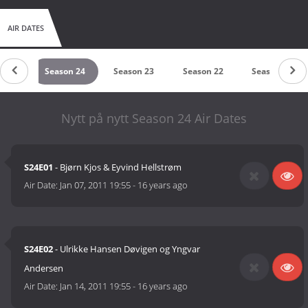
AIR DATES
n 25
Season 24
Season 23
Season 22
Season 21
Nytt på nytt Season 24 Air Dates
S24E01
- Bjørn Kjos & Eyvind Hellstrøm
Air Date:
Jan 07, 2011 19:55
-
16 years ago
S24E02
- Ulrikke Hansen Døvigen og Yngvar
Andersen
Air Date:
Jan 14, 2011 19:55
-
16 years ago