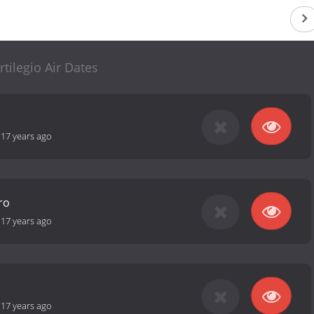
la muchacha. (Source: ESMAS)
rtilegio Air Dates
-
17 years ago
ro
-
17 years ago
-
17 years ago