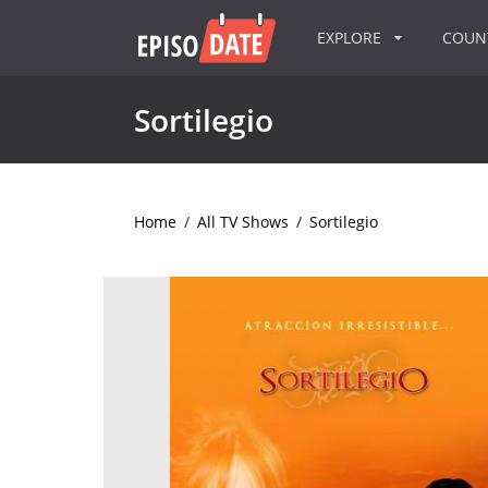
EXPLORE
COU
Sortilegio
Home
/
All TV Shows
/
Sortilegio