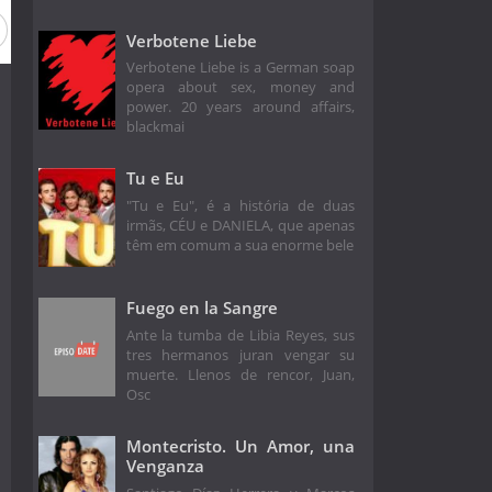
Verbotene Liebe
Verbotene Liebe is a German soap
opera about sex, money and
power. 20 years around affairs,
blackmai
Tu e Eu
"Tu e Eu", é a história de duas
irmãs, CÉU e DANIELA, que apenas
têm em comum a sua enorme bele
Fuego en la Sangre
Ante la tumba de Libia Reyes, sus
tres hermanos juran vengar su
muerte. Llenos de rencor, Juan,
Osc
Montecristo. Un Amor, una
Venganza