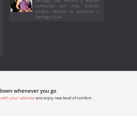
Santiago Díaz Herrera y Marcos
Lombardo son muy buenos
amigos, Marcos le presenta a
Santiago a Lau
tdown whenever you go
 with your calendar
and enjoy new level of comfort.