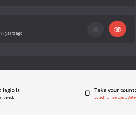
-
17 years ago
ilegio is
Take your coun
anceled.
Synchronize EpisoDate