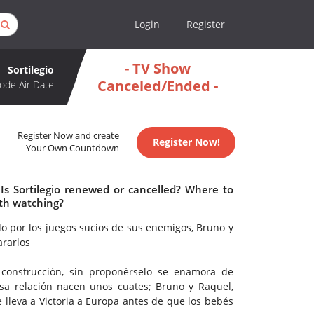
Login
Register
- TV Show
Sortilegio
Canceled/Ended -
ode Air Date
Register Now and create
Register Now!
Your Own Countdown
 Is Sortilegio renewed or cancelled? Where to
rth watching?
o por los juegos sucios de sus enemigos, Bruno y
ararlos
 construcción, sin proponérselo se enamora de
sa relación nacen unos cuates; Bruno y Raquel,
lleva a Victoria a Europa antes de que los bebés