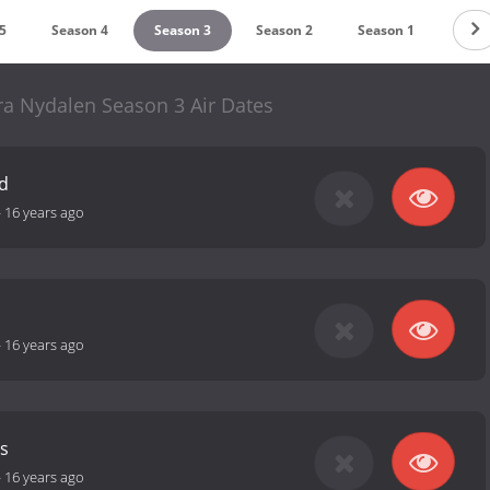
5
Season 4
Season 3
Season 2
Season 1
ra Nydalen Season 3 Air Dates
d
-
16 years ago
-
16 years ago
as
-
16 years ago