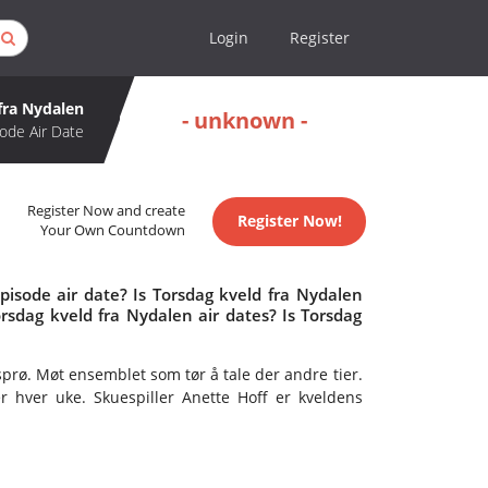
Login
Register
fra Nydalen
- unknown -
ode Air Date
Register Now and create
Register Now!
Your Own Countdown
pisode air date? Is Torsdag kveld fra Nydalen
sdag kveld fra Nydalen air dates? Is Torsdag
sprø. Møt ensemblet som tør å tale der andre tier.
r hver uke. Skuespiller Anette Hoff er kveldens