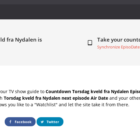
ld fra Nydalen is
Take your coun
Synchronize EpisoDate
your TV show guide to
Countdown Torsdag kveld fra Nydalen Epis
th
Torsdag kveld fra Nydalen next episode Air Date
and your other
s you like to a "Watchlist" and let the site take it from there.
Facebook
Twitter