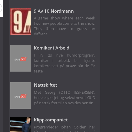
9 Av 10 Nordmenn
A game show where each week
two new people come to the show.
They then have to guess on
diffrent
Komiker i Arbeid
I TV 2s nye humorprogram,
komiker i arbeid, blir kjente
komikere satt på prøve når de får
teste
Nattskiftet
Møt Georg (OTTO JESPERSEN),
herskesyk sjef og selvutnevnt GUD
på nattskiftet til en avsides bensin
Klippkompaniet
Programleder Johan Golden har