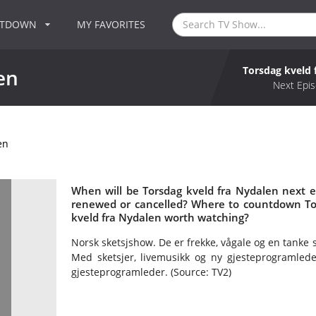
NTDOWN
MY FAVORITES
Torsdag kveld 
en
Next Epis
en
When will be Torsdag kveld fra Nydalen next e
renewed or cancelled? Where to countdown Tor
kveld fra Nydalen worth watching?
Norsk sketsjshow. De er frekke, vågale og en tanke 
Med sketsjer, livemusikk og ny gjesteprogramlede
gjesteprogramleder. (Source: TV2)