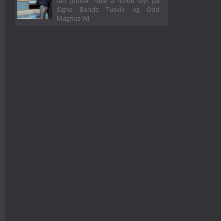
fått jobben med å holde styr på
Signe Bonde Tusvik og Odd
Magnus Wi