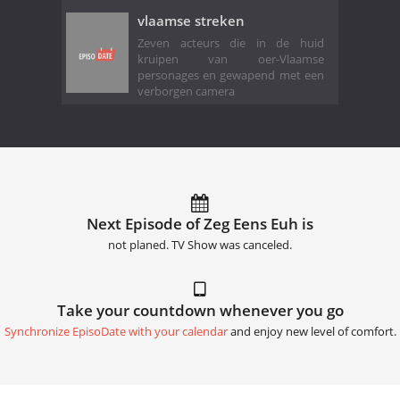
vlaamse streken
Zeven acteurs die in de huid
kruipen van oer-Vlaamse
personages en gewapend met een
verborgen camera
Next Episode of Zeg Eens Euh is
not planed. TV Show was canceled.
Take your countdown whenever you go
Synchronize EpisoDate with your calendar
and enjoy new level of comfort.