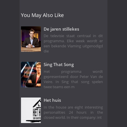
You May Also Like
De jaren stillekes
De televisie staat centraal in dit
programma. Elke week wordt er
een bekende Vlaming uitgenodigd
die
Sing That Song
Het programma wordt
gepresenteerd door Peter Van de
Veire. In Sing that song spelen
twee teams een m
Het huis
In the house are eight interesting
personalities 24 hours in the
closed world. In their company: int