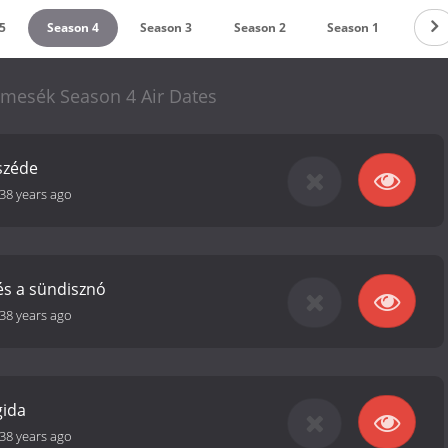
5
Season 4
Season 3
Season 2
Season 1
mesék Season 4 Air Dates
eszéde
38 years ago
és a sündisznó
38 years ago
gida
38 years ago