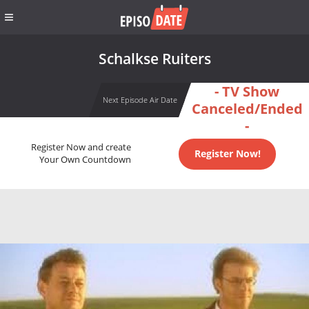
Schalkse Ruiters
- TV Show
Next Episode Air Date
Canceled/Ended
-
Register Now and create
Register Now!
Your Own Countdown