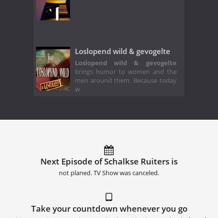
Loslopend wild & gevogelte
Loslopend wild & gevogelte
brings humor to women and the
men around them. Because today
w
Next Episode of Schalkse Ruiters is
not planed. TV Show was canceled.
Take your countdown whenever you go