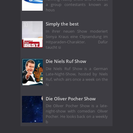
a group contestants known as
hous
Simply the best
In ihrer neuen Show moderiert
Sonya Kraus eine Clipsendung im
Hitparaden-Charakter. Dafür
taucht si
Die Niels Ruf Show
Die Niels Ruf Show is a German
Late-Night-Show, hosted by Niels
Ruf, which airs once a week on the
N
Die Oliver Pocher Show
Die Oliver Pocher Show is a late-
night-show with comedian Oliver
Pocher. He looks back on a weekly
b