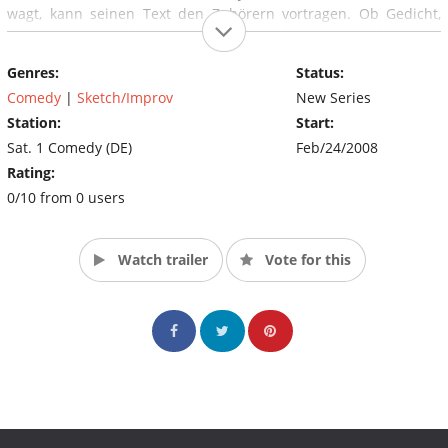
wagt, kann seinen Text den Zuhörern vortragen. Ob Gedicht,
Kurzgeschichte oder persönliche Gedanken, witzig oder ernst,
spielt dabei keine Rolle. Im Mittelpunkt stehen charismatische
Genres:
Status:
Präsentation, begeisternde Tonalität und echter Wortwitz. Am
Ende entscheiden die Zuhörer mit ihrer ganz persönlichen
Comedy
|
Sketch/Improv
New Series
Benotung, welcher Text die Siegertrophäe verdient hat. (Source:
Station:
Start:
Sat.1 Comedy)
Sat. 1 Comedy (DE)
Feb/24/2008
Rating:
0/10 from 0 users
Watch trailer
Vote for this