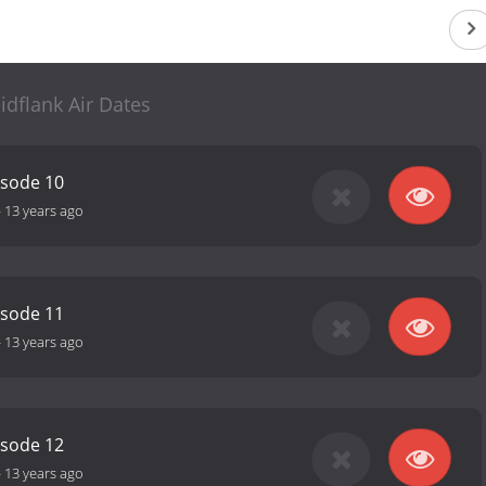
idflank Air Dates
isode 10
-
13 years ago
isode 11
-
13 years ago
isode 12
-
13 years ago