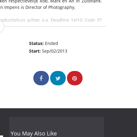
en respectievelijk Rob, Mark en An in Zuidflank.
 Impens is Director of Photography.
oductiehuis achter o.a. Deadline 14/10, Code 37
 Dingen en The Broken Circle Breakdown. De serie
s, tax shelter partners en de steden Tongeren en
Status:
Ended
Start:
Sep/02/2013
You May Also Like