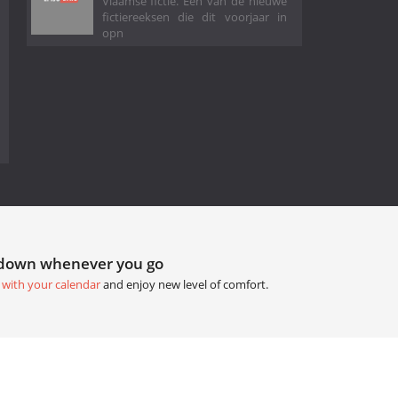
Vlaamse fictie. Eén van de nieuwe
fictiereeksen die dit voorjaar in
opn
tdown whenever you go
 with your calendar
and enjoy new level of comfort.