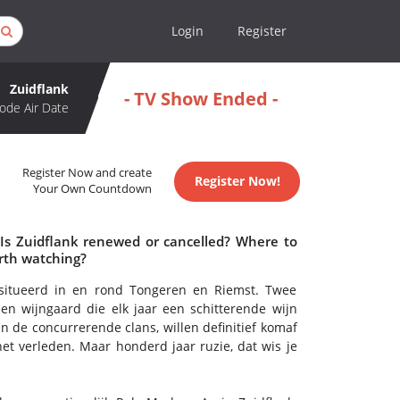
Login
Register
Zuidflank
- TV Show Ended -
ode Air Date
Register Now and create
Register Now!
Your Own Countdown
 Is Zuidflank renewed or cancelled? Where to
rth watching?
gesitueerd in en rond Tongeren en Riemst. Twee
een wijngaard die elk jaar een schitterende wijn
n de concurrerende clans, willen definitief komaf
t verleden. Maar honderd jaar ruzie, dat wis je