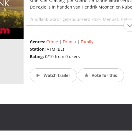
Stan Van Samang, Jan Sobrie en Marie Vinck vertolk
De regie is in handen van Hendrik Moonen en Ruben
Zuidflank wordt geproduceerd door Menuet, het pr
(De Film en de serie), Katarakt, De Helaasheid der
wordt gerealiseerd met de steun van het Mediafond
Riemst. (Source: vtm.be)
Genres:
Crime
|
Drama
|
Family
Station:
VTM (BE)
Rating:
0/10 from 0 users
Watch trailer
Vote for this