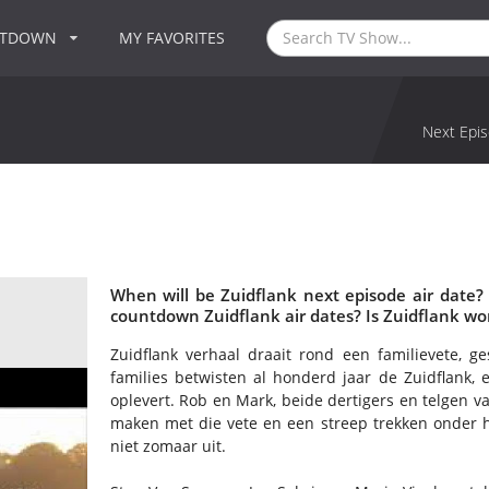
NTDOWN
MY FAVORITES
Next Epis
When will be Zuidflank next episode air date?
countdown Zuidflank air dates? Is Zuidflank wo
Zuidflank verhaal draait rond een familievete, 
families betwisten al honderd jaar de Zuidflank, 
oplevert. Rob en Mark, beide dertigers en telgen va
maken met die vete en een streep trekken onder he
niet zomaar uit.