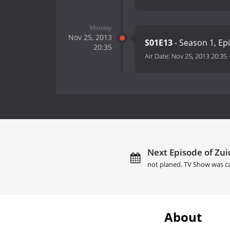
Monday
Nov 25, 2013
S01E13
- Season 1, Ep
20:35
Air Date:
Nov 25, 2013 20:35
Next Episode of Zui
not planed. TV Show was c
About