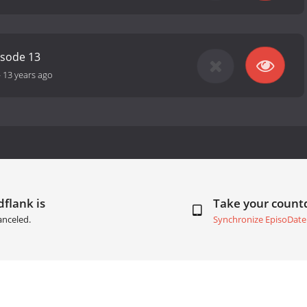
isode 13
-
13 years ago
dflank is
Take your coun
anceled.
Synchronize EpisoDate