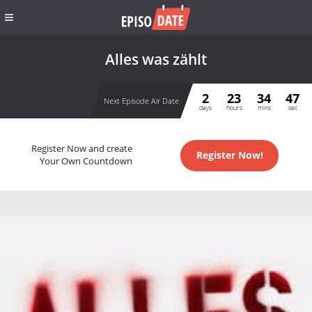
Alles was zählt
2
23
34
46
Next Episode Air Date
days
hours
mins
sec
Register Now and create
Register Now!
Your Own Countdown