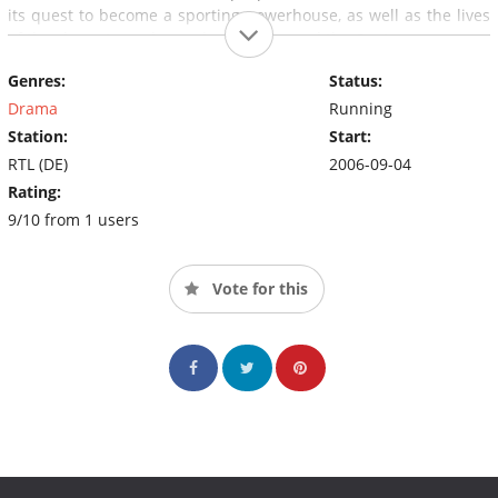
its quest to become a sporting powerhouse, as well as the lives
of the characters who work at and around the Centre.
Genres:
Status:
Drama
Running
Station:
Start:
RTL (DE)
2006-09-04
Rating:
9/10 from 1 users
Vote for this